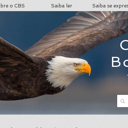
bre o CBS
Saiba ler
Saiba se expre
C
B