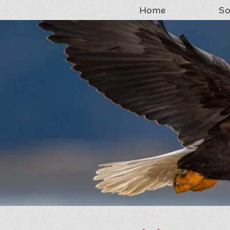
Home
So