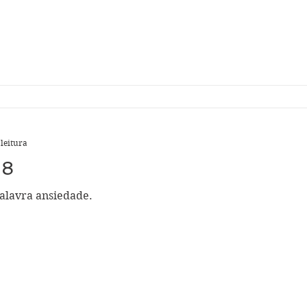
 leitura
28
palavra ansiedade.