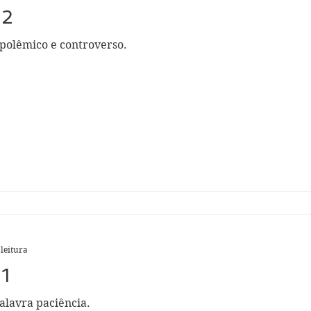
32
polêmico e controverso.
 leitura
31
alavra paciência.