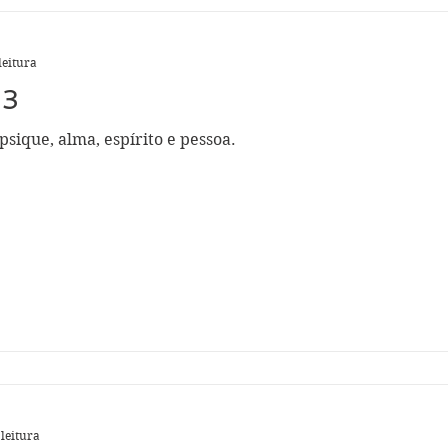
leitura
33
sique, alma, espírito e pessoa.
 leitura