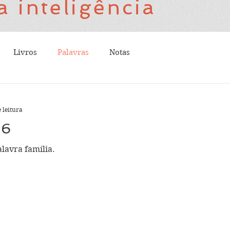
a inteligência
Livros
Palavras
Notas
 leitura
36
lavra família.