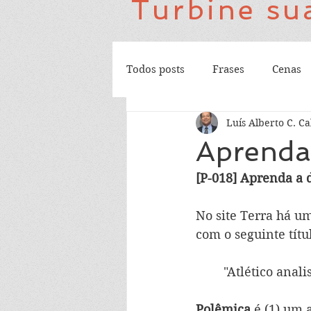
Turbine sua
Todos posts
Frases
Cenas
Luís Alberto C. Ca
Aprenda 
[P-018] Aprenda a 
No site Terra há um
com o seguinte títu
"Atlético anal
Polêmica
 é (1) um 