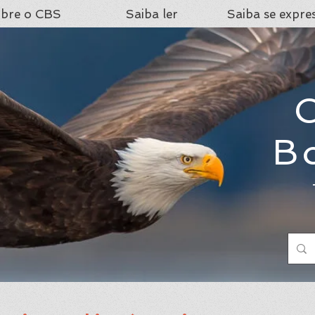
bre o CBS
Saiba ler
Saiba se expre
C
B