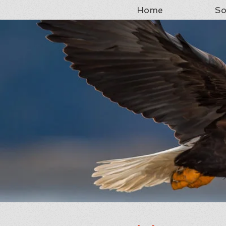
Home
So