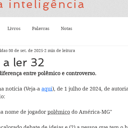
 inteligência
Livros
Palavras
Notas
ldas
30 de set. de 2025
2 min de leitura
a ler 32
diferença entre polêmico e controverso.
a notícia (Veja-a 
aqui
), de 1 julho de 2024, de autori
lo:
isa nome de jogador 
polêmico
 do América-MG"
acalorado debate de ideias e (2) a pessoa que tem o h