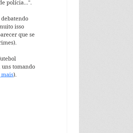
e polícia...".
, debatendo 
uito isso 
parecer que se 
imes). 
utebol 
m uns tomando 
 mais
). 