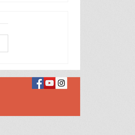
nda a ler 33
nda a diferença entre
e, alma, espírito e pessoa.