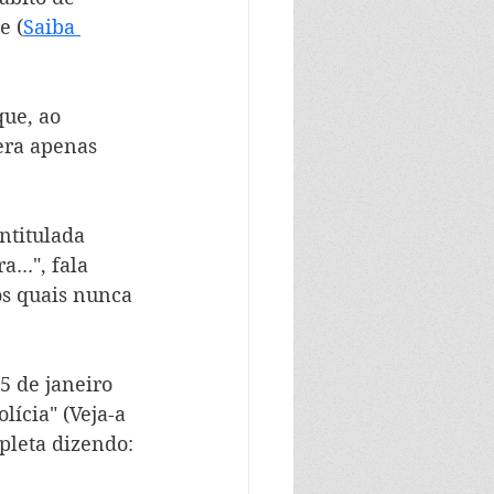
e (
Saiba 
que, ao 
era apenas 
ntitulada 
a...", fala 
s quais nunca 
5 de janeiro 
lícia" (Veja-a 
pleta dizendo: