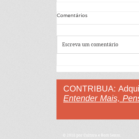
Aprenda a ler 36
Comentários
Aprenda o significado da
palavra família.
Escreva um comentário
CONTRIBUA: Adquir
Entender Mais, Pens
© 2018 por Cultura e Bom Senso.