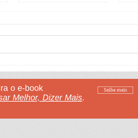
Aprenda a ler 35
Apre
Saiba a diferença entre as
Apre
palavras dado, fato,
psiqu
informação e conhecimento.
a o e-book
Saiba mais
ar Melhor, Dizer Mais
.