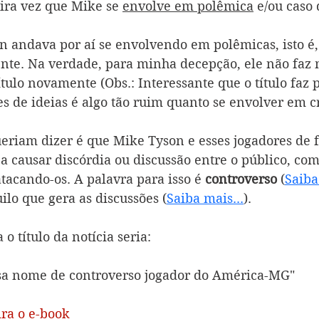
ira vez que Mike se 
envolve em polêmica
 e/ou caso d
n andava por aí se envolvendo em polêmicas, isto é
nte. Na verdade, para minha decepção, ele não faz m
tulo novamente (Obs.: Interessante que o título faz 
s de ideias é algo tão ruim quanto se envolver em cr
ueriam dizer é que Mike Tyson e esses jogadores de f
 causar discórdia ou discussão entre o público, co
atacando-os. A palavra para isso é 
controverso
 (
Saiba
ilo que gera as discussões (
Saiba mais...
).
 o título da notícia seria: 
isa nome de controverso jogador do América-MG"
ra o e-book