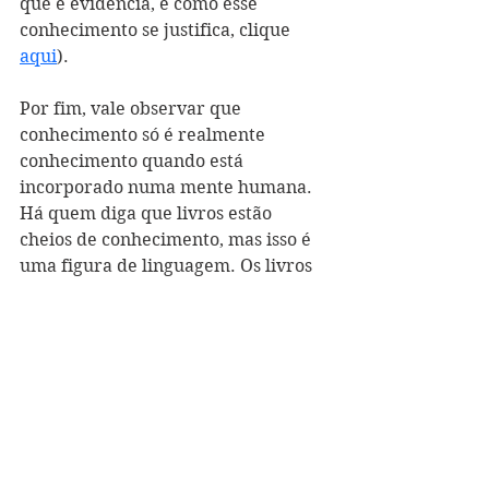
que é evidência, e como esse 
conhecimento se justifica, clique 
aqui
).
Por fim, vale observar que 
conhecimento só é realmente 
conhecimento quando está 
incorporado numa mente humana. 
Há quem diga que livros estão 
cheios de conhecimento, mas isso é 
uma figura de linguagem. Os livros 
carregam, por assim dizer, um 
potencial de conhecimento. Porém, 
o conhecimento de fato só se realiza 
quando alguém lê o livro e o 
compreende. Livros são apenas 
registros. 
CONTRIBUA: Adquira o e-book