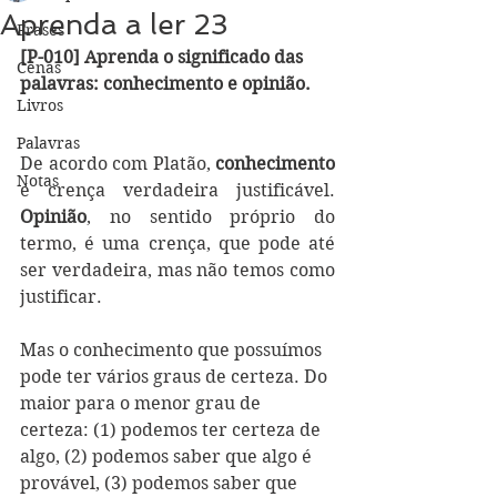
Aprenda a ler 23
Frases
[P-010] Aprenda o significado das 
Cenas
palavras: conhecimento e opinião.
Livros
Palavras
De acordo com Platão, 
conhecimento
Notas
é crença verdadeira justificável. 
Opinião
, no sentido próprio do 
termo, é uma crença, que pode até 
ser verdadeira, mas não temos como 
justificar.
Mas o conhecimento que possuímos 
pode ter vários graus de certeza. Do 
maior para o menor grau de 
certeza: (1) podemos ter certeza de 
algo, (2) podemos saber que algo é 
provável, (3) podemos saber que 