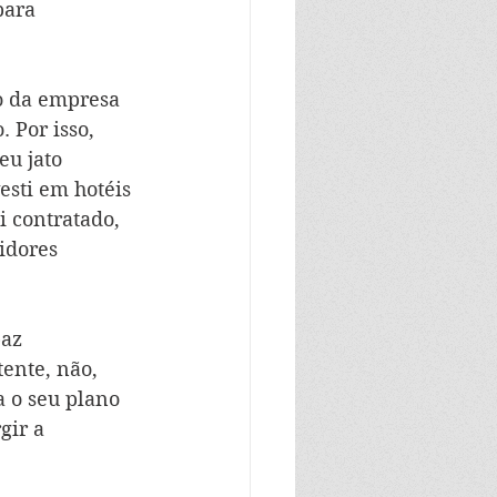
para 
o da empresa 
 Por isso, 
u jato 
esti em hotéis 
i contratado, 
idores 
az 
tente, não, 
a o seu plano 
gir a 