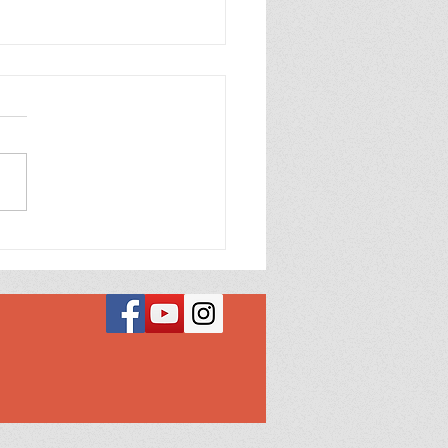
nda a ler 33
nda a diferença entre
e, alma, espírito e pessoa.