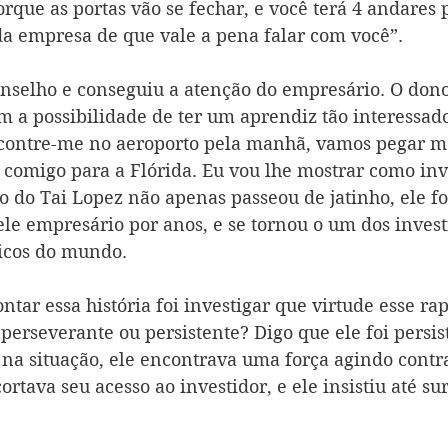
orque as portas vão se fechar, e você terá 4 andares 
a empresa de que vale a pena falar com você”. 
onselho e conseguiu a atenção do empresário. O don
 a possibilidade de ter um aprendiz tão interessado.
ncontre-me no aeroporto pela manhã, vamos pegar me
i comigo para a Flórida. Eu vou lhe mostrar como inv
go do Tai Lopez não apenas passeou de jatinho, ele fo
e empresário por anos, e se tornou o um dos invest
ricos do mundo. 
ntar essa história foi investigar que virtude esse rap
 perseverante ou persistente? Digo que ele foi persis
 na situação, ele encontrava uma força agindo contr
cortava seu acesso ao investidor, e ele insistiu até sur