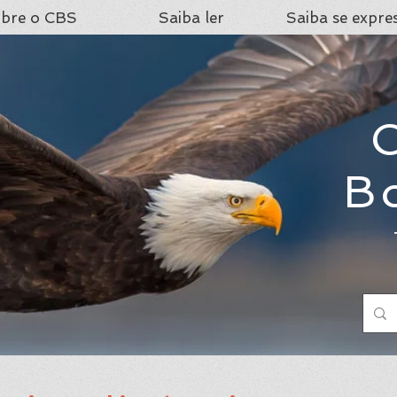
bre o CBS
Saiba ler
Saiba se expre
C
B