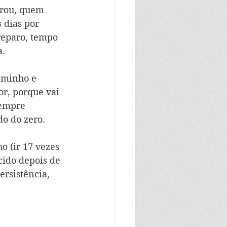
erou, quem 
 dias por 
reparo, tempo 
. 
aminho e 
or, porque vai 
sempre 
o do zero.
 (ir 17 vezes 
cido depois de 
ersistência, 