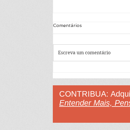
Aprenda a ler 36
Comentários
Aprenda o significado da
palavra família.
Escreva um comentário
CONTRIBUA: Adquir
Entender Mais, Pens