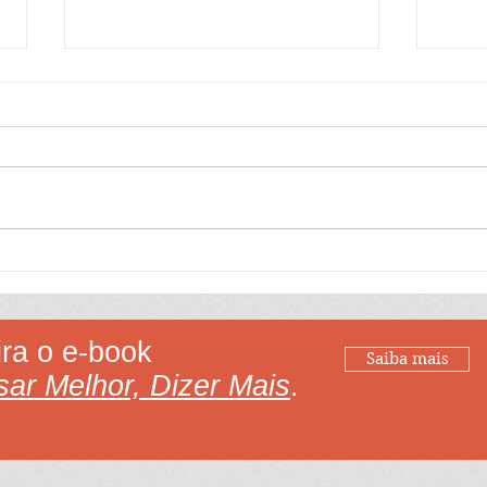
Aprenda a ler 35
Apre
Saiba a diferença entre as
Apre
palavras dado, fato,
psiqu
informação e conhecimento.
a o e-book
Saiba mais
ar Melhor, Dizer Mais
.