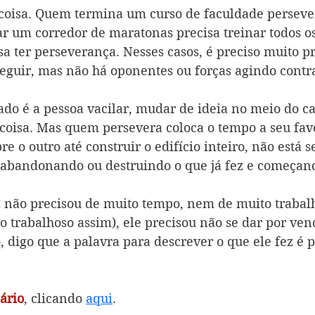
 coisa. Quem termina um curso de faculdade persev
ar um corredor de maratonas precisa treinar todos os
a ter perseverança. Nesses casos, é preciso muito p
eguir, mas não há oponentes ou forças agindo contra
ado é a pessoa vacilar, mudar de ideia no meio do c
 coisa. Mas quem persevera coloca o tempo a seu fav
re o outro até construir o edifício inteiro, não está 
abandonando ou destruindo o que já fez e começand
z não precisou de muito tempo, nem de muito trabalho
o trabalhoso assim), ele precisou não se dar por ven
o, digo que a palavra para descrever o que ele fez é p
ário
, clicando 
aqui
.