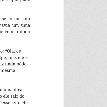
 se tornar um 
havia um uma 
ar com o dono 
o: “Olá, eu 
lpe, mas ele é 
az nada pôde 
a mesma 
eu uma dica. 
 ele sair do 
esse jeito ele 