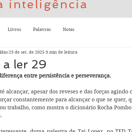
 inteligência
Livros
Palavras
Notas
ldas
23 de set. de 2025
3 min de leitura
a ler 29
diferença entre persistência e perseverança.
 até alcançar, apesar dos reveses e das forças agindo c
forçar constantemente para alcançar o que se quer, q
ou trabalho, como mostra o dicionário Rocha Pomb
.
teressante, duma palestra de Tai Lopez, no TED Ta