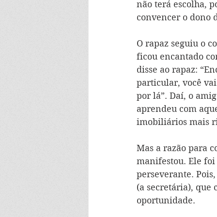
não terá escolha, p
convencer o dono d
O rapaz seguiu o c
ficou encantado com
disse ao rapaz: “E
particular, você va
por lá”. Daí, o ami
aprendeu com aquel
imobiliários mais 
Mas a razão para co
manifestou. Ele foi
perseverante. Pois,
(a secretária), que 
oportunidade.