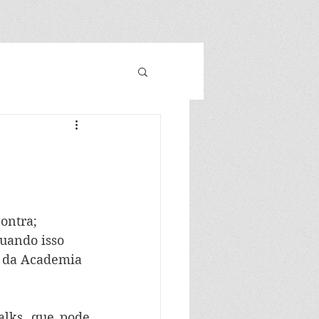
ontra; 
uando isso 
o da Academia 
lks, que pode 