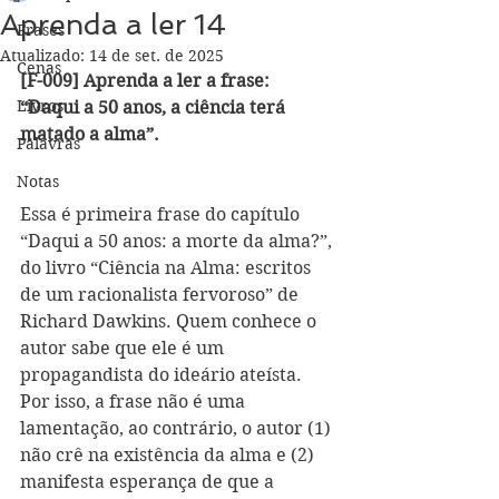
Aprenda a ler 14
Frases
Atualizado:
14 de set. de 2025
Cenas
[F-009] Aprenda a ler a frase: 
Livros
“Daqui a 50 anos, a ciência terá 
matado a alma”.
Palavras
Notas
Essa é primeira frase do capítulo 
“Daqui a 50 anos: a morte da alma?”, 
do livro “Ciência na Alma: escritos 
de um racionalista fervoroso” de 
Richard Dawkins. Quem conhece o 
autor sabe que ele é um 
propagandista do ideário ateísta. 
Por isso, a frase não é uma 
lamentação, ao contrário, o autor (1) 
não crê na existência da alma e (2) 
manifesta esperança de que a 