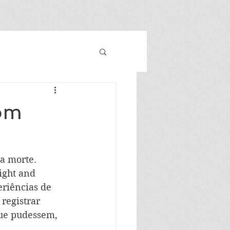
bom
a morte. 
ight and 
riências de 
registrar 
ue pudessem, 