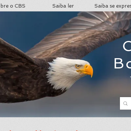
bre o CBS
Saiba ler
Saiba se expre
C
B