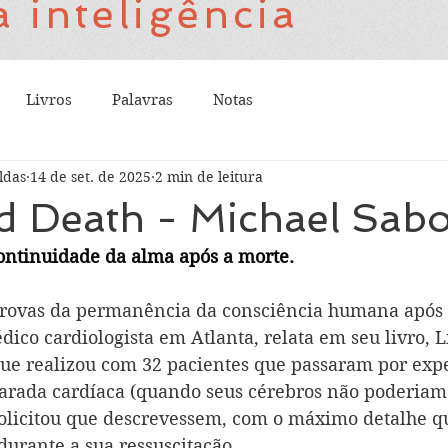
 inteligência
Livros
Palavras
Notas
ldas
14 de set. de 2025
2 min de leitura
nd Death - Michael Sa
ontinuidade da alma após a morte.
provas da permanência da consciência humana após 
co cardiologista em Atlanta, relata em seu livro, L
que realizou com 32 pacientes que passaram por expe
parada cardíaca (quando seus cérebros não poderiam 
solicitou que descrevessem, com o máximo detalhe q
durante a sua ressuscitação.