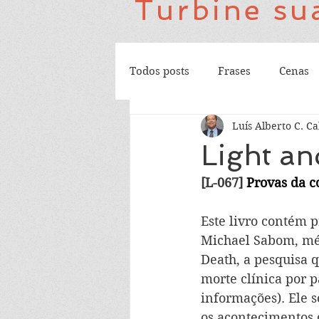
Turbine sua
Todos posts
Frases
Cenas
Luís Alberto C. Ca
Light a
[L-067] 
Provas da c
Este livro contém 
Michael Sabom, médi
Death, a pesquisa 
morte clínica por 
informações). Ele 
os acontecimentos 