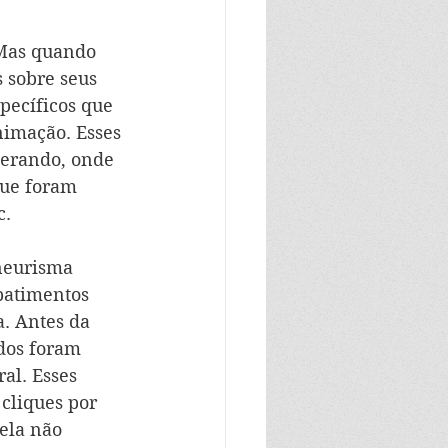
 Mas quando 
 sobre seus 
pecíficos que 
nimação. Esses 
perando, onde 
que foram 
c.
neurisma 
batimentos 
. Antes da 
dos foram 
al. Esses 
 cliques por 
ela não 