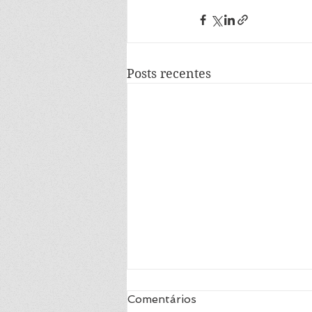
Posts recentes
Romeu e Julieta -
Comentários
Shakespeare