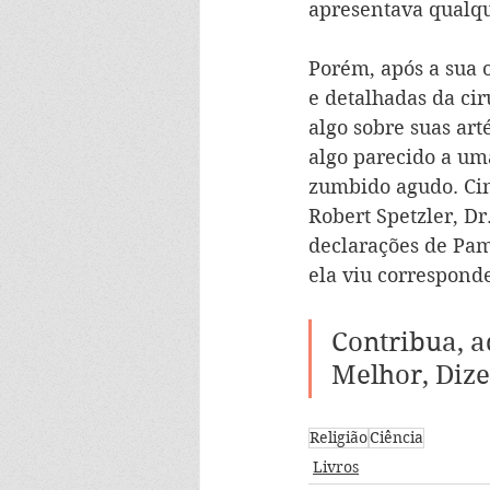
apresentava qualqu
Porém, após a sua 
e detalhadas da cir
algo sobre suas ar
algo parecido a uma
zumbido agudo. Cin
Robert Spetzler, D
declarações de Pam
ela viu correspond
Contribua, a
Melhor, Dize
Religião
Ciência
Livros