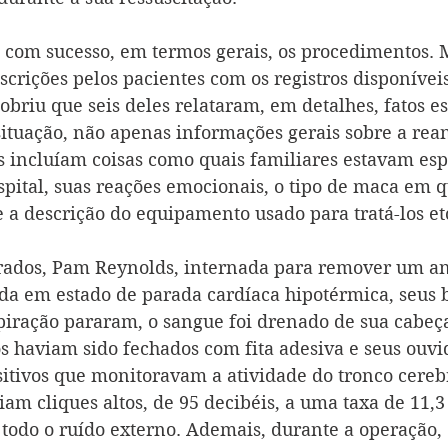
com sucesso, em termos gerais, os procedimentos.
crições pelos pacientes com os registros disponíveis
briu que seis deles relataram, em detalhes, fatos es
situação, não apenas informações gerais sobre a rea
os incluíam coisas como quais familiares estavam es
spital, suas reações emocionais, o tipo de maca em 
e a descrição do equipamento usado para tratá-los et
rados, Pam Reynolds, internada para remover um a
cada em estado de parada cardíaca hipotérmica, seus 
spiração pararam, o sangue foi drenado de sua cabeça
os haviam sido fechados com fita adesiva e seus ouvi
itivos que monitoravam a atividade do tronco cerebr
iam cliques altos, de 95 decibéis, a uma taxa de 11,3
todo o ruído externo. Ademais, durante a operação, 