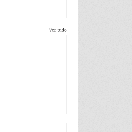
Ver tudo
vering the Soul -
y Dossey