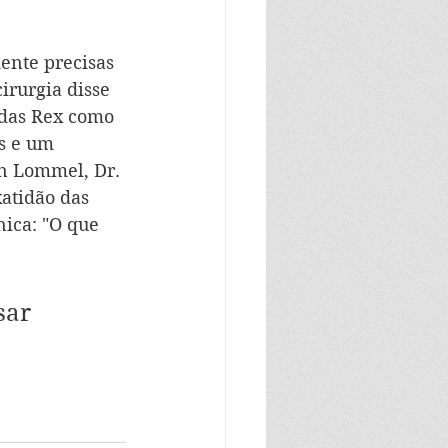
ente precisas 
irurgia disse 
idas Rex como 
​​e um 
an Lommel, Dr. 
atidão das 
ica: "O que 
sar 