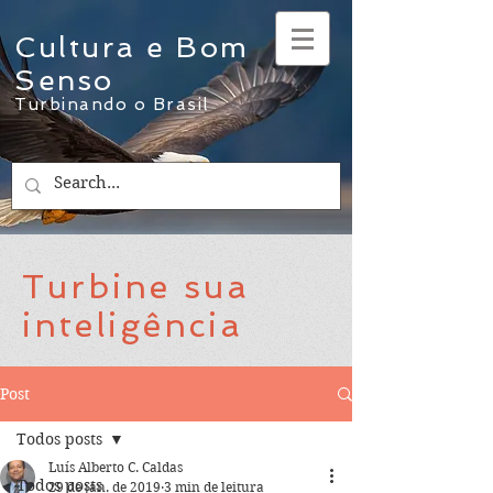
Cultura e Bom
Senso
Turbinando o Brasil
Turbine sua
inteligência
Post
Todos posts
Luís Alberto C. Caldas
Todos posts
29 de jan. de 2019
3 min de leitura