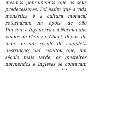
mesmos pensamentos que os seus 
predecessores. Foi assim que a vida 
monástica e a cultura monacal 
retornaram na época de São 
Dunstan à Inglaterra e à Normandia, 
vindos de Fleury e Ghent, depois de 
mais de um século de completa 
destruição; daí resultou que, um 
século mais tarde, os mosteiros 
normandos e ingleses se contavam 
novamente entre os líderes da 
cultura ocidental
”. 
Hoje em dia, estas e outras 
informações estão agrupadas no 
livro de 
Thomas E. Woods Jr.
, “
Como 
a Igreja Católica Construiu a 
Civilização Ocidental
”, publicado no 
Brasil pela editora Quadrante. 