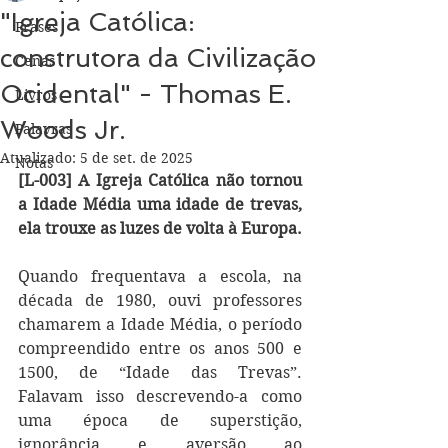
"Igreja Católica:
Frases
construtora da Civilização
Cenas
Ocidental" - Thomas E.
Livros
Woods Jr.
Palavras
Atualizado:
5 de set. de 2025
Notas
[L-003] A Igreja Católica não tornou 
a Idade Média uma idade de trevas, 
ela trouxe as luzes de volta à Europa. 
Quando frequentava a escola, na 
década de 1980, ouvi professores 
chamarem a Idade Média, o período 
compreendido entre os anos 500 e 
1500, de “Idade das Trevas”. 
Falavam isso descrevendo-a como 
uma época de superstição, 
ignorância e aversão ao 