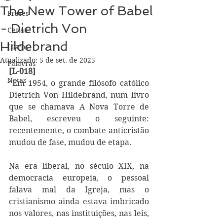
The New Tower of Babel
Frases
- Dietrich Von
Cenas
Hildebrand
Livros
Atualizado:
5 de set. de 2025
Palavras
[L-018] 
Notas
“Em 1954, o grande filósofo católico 
Dietrich Von Hildebrand, num livro 
que se chamava A Nova Torre de 
Babel, escreveu o seguinte: 
recentemente, o combate anticristão 
mudou de fase, mudou de etapa. 
Na era liberal, no século XIX, na 
democracia europeia, o pessoal 
falava mal da Igreja, mas o 
cristianismo ainda estava imbricado 
nos valores, nas instituições, nas leis, 