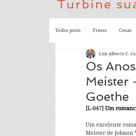
Turbine sua
Todos posts
Frases
Cenas
Luís Alberto C. Ca
Os Anos
Meister
Goethe
[L-047] 
Um romance
Um excelente roma
Meister de Johann 