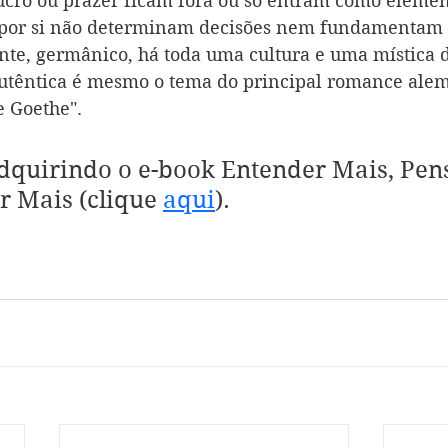
ucro ou prazer ficam fora ou só entram como elemen
 por si não determinam decisões nem fundamentam 
te, germânico, há toda uma cultura e uma mística d
utêntica é mesmo o tema do principal romance alem
 Goethe".
dquirindo o e-book Entender Mais, Pen
r Mais (clique 
aqui
).