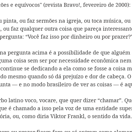
es e equívocos" (revista Bravo!, fevereiro de 2000):
u pinta, ou faz sermões na igreja, ou toca música, ou
s, ou faz qualquer outra coisa que pareça interessante
pergunta: “Você faz isso por dinheiro ou por prazer?” 
 na pergunta acima é a possibilidade de que alguém 
lguma coisa sem ser por necessidade econômica nem
 continue se dedicando a ela como se fosse a coisa m
o mesmo quando só dá prejuízo e dor de cabeça. O 
unta — e no modo brasileiro de ver as coisas — é aqu
bo latino voco, vocare, que quer dizer “chamar”. Qu
que é chamado a isso pela voz de uma entidade super
ria, ou, como diria Viktor Frankl, o sentido da vida.