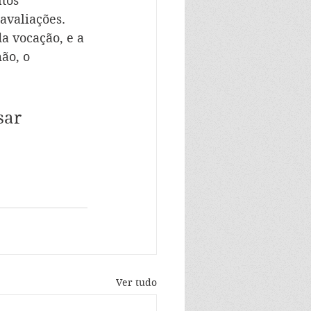
tos 
avaliações.
a vocação, e a 
ão, o 
sar 
Ver tudo