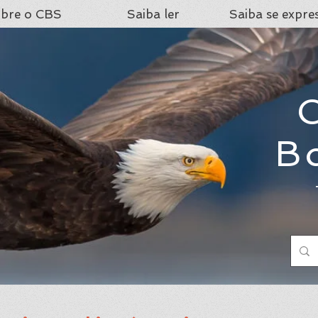
bre o CBS
Saiba ler
Saiba se expre
C
B