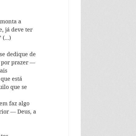
 monta a 
, já deve ter 
(...)
se dedique de 
 por prazer — 
ais 
que está 
ilo que se 
em faz algo 
ior — Deus, a 