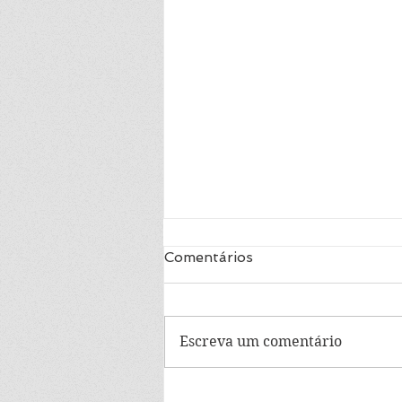
Romeu e Julieta -
Comentários
Shakespeare
Entenda a paixão juvenil.
Escreva um comentário