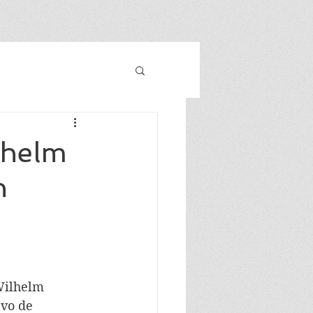
lhelm
n
Wilhelm 
vo de 