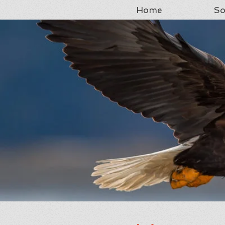
Home
So