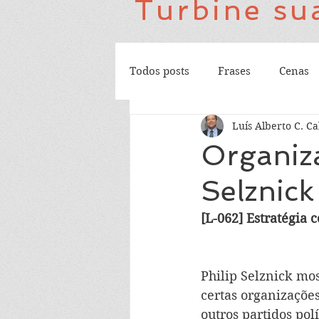
Turbine sua
Todos posts
Frases
Cenas
Luís Alberto C. Ca
Organiza
Selznick
[L-062] Estratégia 
Philip Selznick mos
certas organizações
outros partidos pol