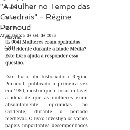
"A Mulher no Tempo das
Frases
Catedrais" - Régine
Cenas
Pernoud
Livros
Atualizado:
5 de set. de 2025
Palavras
[L-004] Mulheres eram oprimidas 
Notas
no Ocidente durante a Idade Média? 
Este livro ajuda a responder essa 
questão.
Este livro, da historiadora Régine 
Pernoud, publicado a primeira vez 
em 1980, mostra que é insustentável 
a ideia de que as mulheres eram 
absolutamente oprimidas no 
Ocidente, durante o período 
medieval. O livro investiga os vários 
papéis importantes desempenhados 