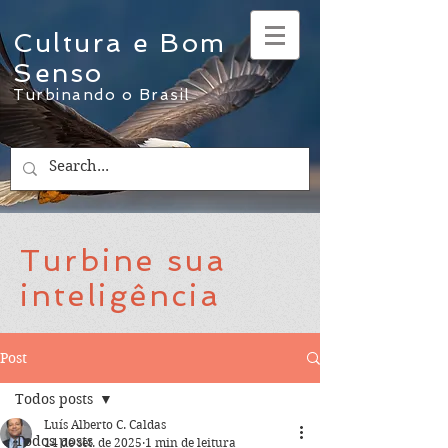
Cultura e Bom
Senso
Turbinando o Brasil
Turbine sua
inteligência
Post
Todos posts
Luís Alberto C. Caldas
Todos posts
14 de set. de 2025
1 min de leitura