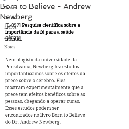
Born to Believe - Andrew
Frases
Newberg
Cenas
[L-057] 
Pesquisa científica sobre a 
Livros
importância da fé para a saúde 
Palavras
mental.
Notas
Neurologista da universidade da 
Pensilvânia, Newberg fez estudos 
importantíssimos sobre os efeitos da 
prece sobre o cérebro. Eles 
mostram experimentalmente que a 
prece tem efeitos benéficos sobre as 
pessoas, chegando a operar curas. 
Esses estudos podem ser 
encontrados no livro Born to Believe 
do Dr. Andrew Newberg.