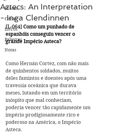
Aztecs: An Interpretation
Frases
- Inga Clendinnen
Cenas
[L-064] 
Como um punhado de 
Livros
espanhóis conseguiu vencer o 
Palavras
grande Império Asteca?
Notas
Como Hernán Cortez, com não mais 
de quinhentos soldados, muitos 
deles famintos e doentes após uma 
travessia oceânica que durava 
meses, lutando em um território 
inóspito que mal conheciam, 
poderia vencer tão rapidamente um 
império prodigiosamente rico e 
poderoso na América, o Império 
Asteca.