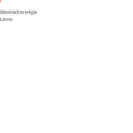
História
Estratégia
Livros
Ver tudo
Posts recentes