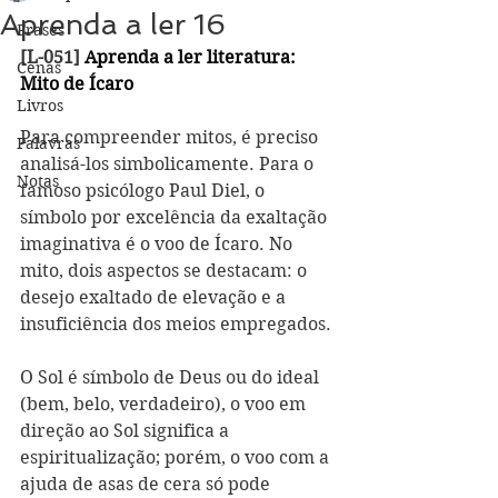
Aprenda a ler 16
Frases
[
L-051
] 
Aprenda a ler literatura: 
Cenas
Mito de Ícaro
Livros
Para compreender mitos, é preciso 
Palavras
analisá-los simbolicamente. Para o 
Notas
famoso psicólogo Paul Diel, o 
símbolo por excelência da exaltação 
imaginativa é o voo de Ícaro. No 
mito, dois aspectos se destacam: o 
desejo exaltado de elevação e a 
insuficiência dos meios empregados. 
O Sol é símbolo de Deus ou do ideal 
(bem, belo, verdadeiro), o voo em 
direção ao Sol significa a 
espiritualização; porém, o voo com a 
ajuda de asas de cera só pode 