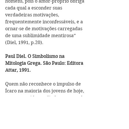
homens, pois o amor-próprio obriga 
cada qual a esconder suas 
verdadeiras motivações, 
frequentemente inconfessáveis, e a 
ornar-se de motivações carregadas 
de uma sublimidade mentirosa” 
(Diel, 1991, p.20).
Paul Diel. O Simbolismo na 
Mitologia Grega. São Paulo: Editora 
Attar, 1991.
Quem não reconhece o impulso de 
Ícaro na maioria dos jovens de hoje, 
que se consideram lindas pessoas do 
bem, aptas a criar um mundo 
melhor?
Contribua, adquirindo o e-