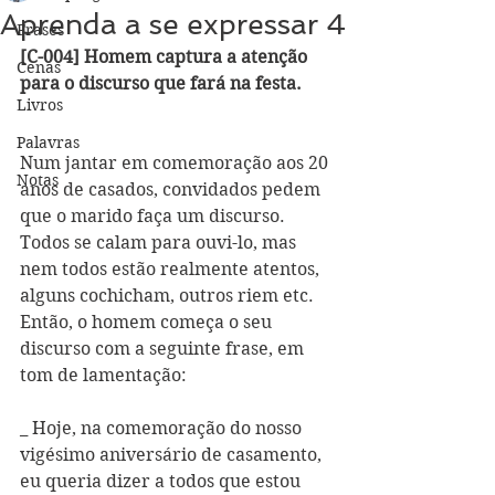
Aprenda a se expressar 4
Frases
[C-004] Homem captura a atenção 
Cenas
para o discurso que fará na festa.
Livros
Palavras
Num jantar em comemoração aos 20 
Notas
anos de casados, convidados pedem 
que o marido faça um discurso. 
Todos se calam para ouvi-lo, mas 
nem todos estão realmente atentos, 
alguns cochicham, outros riem etc. 
Então, o homem começa o seu 
discurso com a seguinte frase, em 
tom de lamentação:
_ Hoje, na comemoração do nosso 
vigésimo aniversário de casamento, 
eu queria dizer a todos que estou 