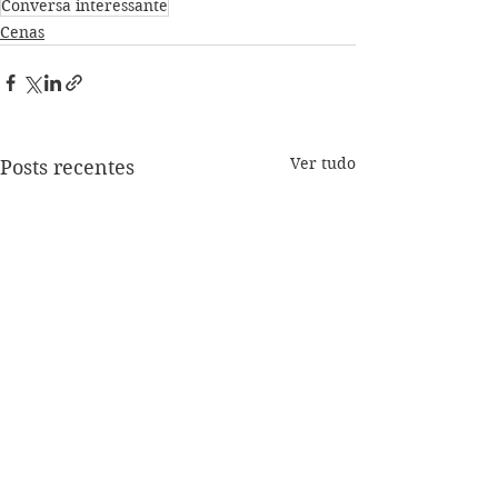
Conversa interessante
Cenas
Ver tudo
Posts recentes
Aprenda a se expressar
Aprenda a se e