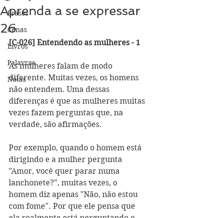
Aprenda a se expressar
Frases
26
Cenas
[C-026] Entendendo as mulheres - 1
Livros
Palavras
As mulheres falam de modo 
diferente. Muitas vezes, os homens 
Notas
não entendem. Uma dessas 
diferenças é que as mulheres muitas 
vezes fazem perguntas que, na 
verdade, são afirmações. 
Por exemplo, quando o homem está 
dirigindo e a mulher pergunta 
"Amor, você quer parar numa 
lanchonete?", muitas vezes, o 
homem diz apenas "Não, não estou 
com fome". Por que ele pensa que 
ela realmente está perguntando o 