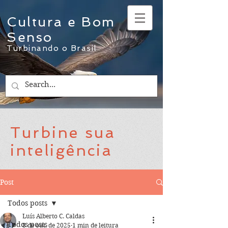
Cultura e Bom
Senso
Turbinando o Brasil
Turbine sua
inteligência
Post
Todos posts
Luís Alberto C. Caldas
Todos posts
8 de out. de 2025
1 min de leitura