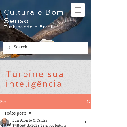
Cultura e Bom
Senso
Turbinando o Brasil
Turbine sua
inteligência
Post
Todos posts
Luís Alberto C. Caldas
Todos posts
8 de out. de 2025
1 min de leitura