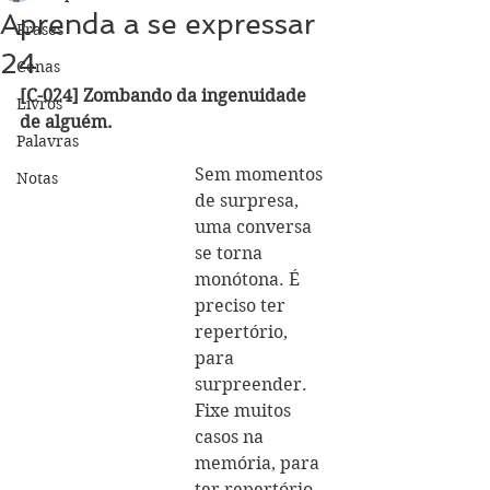
Aprenda a se expressar
Frases
24
Cenas
[C-024] Zombando da ingenuidade 
Livros
de alguém.
Palavras
Sem momentos 
Notas
de surpresa, 
uma conversa 
se torna 
monótona. É 
preciso ter 
repertório, 
para 
surpreender. 
Fixe muitos 
casos na 
memória, para 
ter repertório.