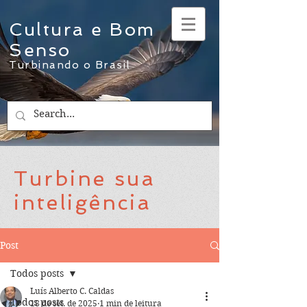
Cultura e Bom
Senso
Turbinando o Brasil
Turbine sua
inteligência
Post
Todos posts
Luís Alberto C. Caldas
Todos posts
18 de set. de 2025
1 min de leitura