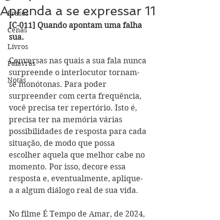
Aprenda a se expressar 11
Frases
[C-011] Quando apontam uma falha 
Cenas
sua.
Livros
Conversas nas quais a sua fala nunca 
Palavras
surpreende o interlocutor tornam-
Notas
se monótonas. Para poder 
surpreender com certa frequência, 
você precisa ter repertório. Isto é, 
precisa ter na memória várias 
possibilidades de resposta para cada 
situação, de modo que possa 
escolher aquela que melhor cabe no 
momento. Por isso, decore essa 
resposta e, eventualmente, aplique-
a a algum diálogo real de sua vida.
No filme É Tempo de Amar, de 2024, 