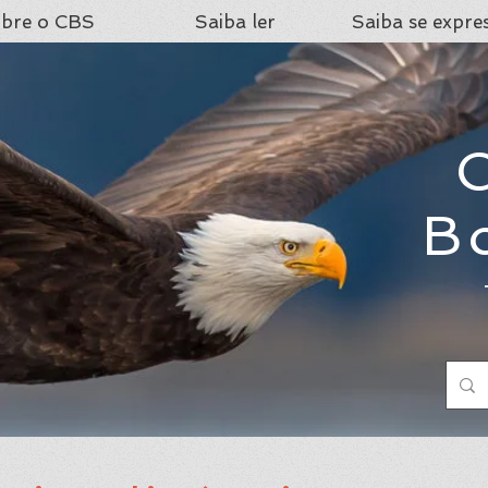
bre o CBS
Saiba ler
Saiba se expre
C
B