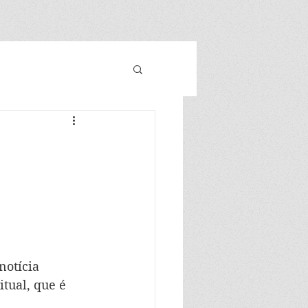
otícia 
itual, que é 