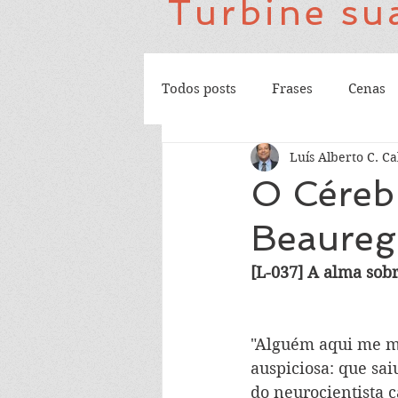
Turbine sua
Todos posts
Frases
Cenas
Luís Alberto C. Ca
O Cérebr
Beaureg
[L-037] A alma sob
"Alguém aqui me ma
auspiciosa: que sai
do neurocientista 