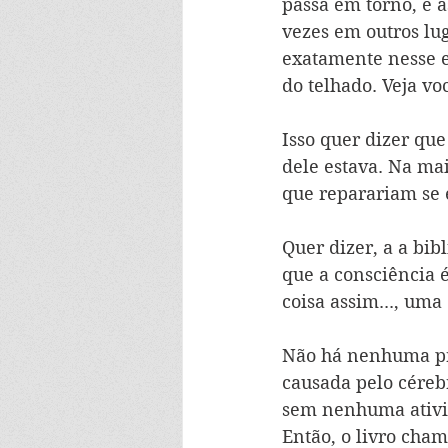
passa em torno, e à
vezes em outros lug
exatamente nesse e
do telhado. Veja voc
Isso quer dizer qu
dele estava. Na ma
que reparariam se 
Quer dizer, a a bib
que a consciência 
coisa assim..., uma
Não há nenhuma pr
causada pelo cérebr
sem nenhuma ativid
Então, o livro chama