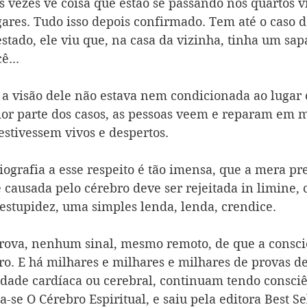
s vezes vê coisa que estão se passando nos quartos vi
ares. Tudo isso depois confirmado. Tem até o caso do
stado, ele viu que, na casa da vizinha, tinha um sa
ê...
e a visão dele não estava nem condicionada ao lugar 
ior parte dos casos, as pessoas veem e reparam em m
estivessem vivos e despertos.
liografia a esse respeito é tão imensa, que a mera pr
é causada pelo cérebro deve ser rejeitada in limine
 estupidez, uma simples lenda, lenda, crendice.
ova, nenhum sinal, mesmo remoto, de que a consciê
o. E há milhares e milhares e milhares de provas de
ade cardíaca ou cerebral, continuam tendo consciê
-se O Cérebro Espiritual, e saiu pela editora Best Sel