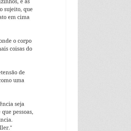
zinhos, e às 
 sujeito, que 
pato em cima 
onde o corpo 
ais coisas do 
etensão de 
, como uma 
ncia seja 
 que pessoas, 
ncia.
ler."