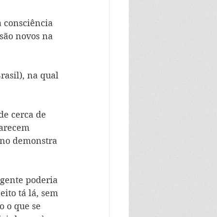
 consciência 
 são novos na 
asil), na qual 
de cerca de 
parecem 
eno demonstra 
igente poderia 
ito tá lá, sem 
o o que se 