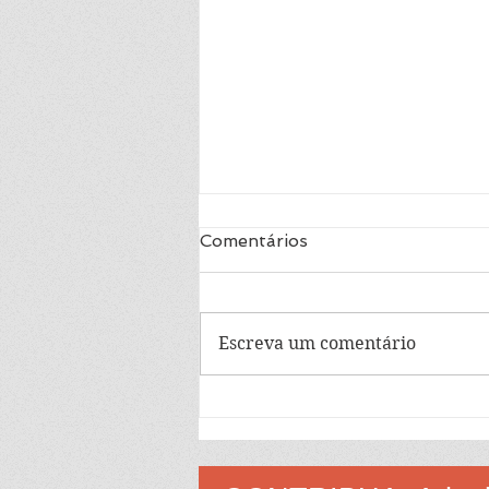
Romeu e Julieta -
Comentários
Shakespeare
Entenda a paixão juvenil.
Escreva um comentário