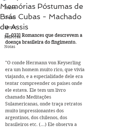
Memórias Póstumas de
Frases
Brás Cubas - Machado
Cenas
de Assis
Livros
[L-033] Romances que descrevem a 
Palavras
doença brasileira do fingimento.
Notas
"O conde Hermann von Keyserling 
era um homem muito rico, que vivia 
viajando, e a especialidade dele era 
tentar compreender os países onde 
ele estava. Ele tem um livro 
chamado Meditações 
Sulamericanas, onde traça retratos 
muito impressionantes dos 
argentinos, dos chilenos, dos 
brasileiros etc. (...) Ele observa a 