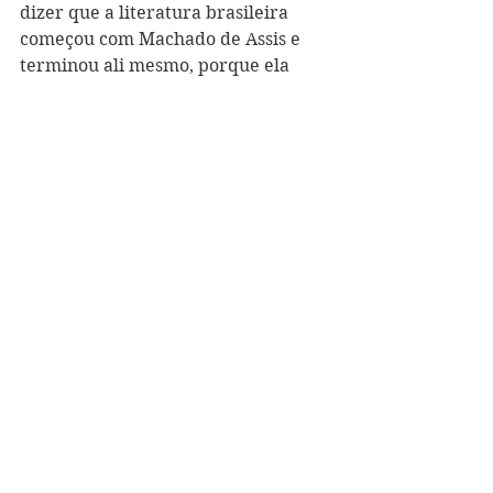
dizer que a literatura brasileira 
começou com Machado de Assis e 
terminou ali mesmo, porque ela 
nunca mais chegou nesse nível. Há 
escritores bons, mas no nível do 
Machado ninguém jamais chegou, e 
não vai ser fácil chegar".
(Olavo de Carvalho, aula 2 do Curso 
Online de Filosofia)
Contribua, adquirindo o e-
book Entender Mais, Pensar 
Melhor, Dizer Mais (clique 
aqui
).
Literatura
Livros