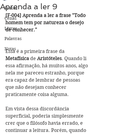
Aprenda a ler 9
Frases
[F-004] Aprenda a ler a frase "Todo 
Cenas
homem tem por natureza o desejo 
Livros
de conhecer."
Palavras
Notas
Essa é a primeira frase da 
Metafísica
 de 
Aristóteles
. Quando li 
essa afirmação, há muitos anos, algo 
nela me pareceu estranho, porque 
era capaz de lembrar de pessoas 
que não desejam conhecer 
praticamente coisa alguma. 
Em vista dessa discordância 
superficial, poderia simplesmente 
crer que o filósofo havia errado, e 
continuar a leitura. Porém, quando 